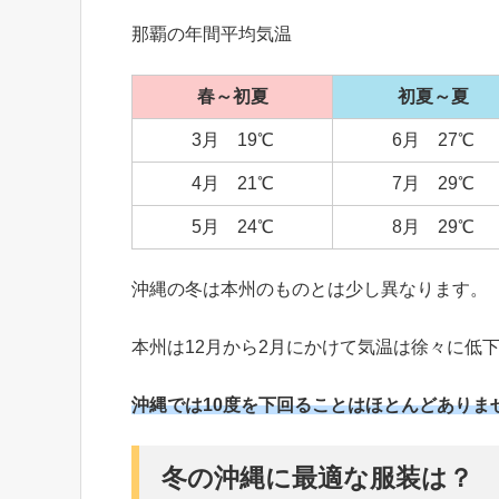
那覇の年間平均気温
春～初夏
初夏～夏
3月 19℃
6月 27℃
4月 21℃
7月 29℃
5月 24℃
8月 29℃
沖縄の冬は本州のものとは少し異なります。
本州は12月から2月にかけて気温は徐々に低
沖縄では10度を下回ることはほとんどありま
冬の沖縄に最適な服装は？