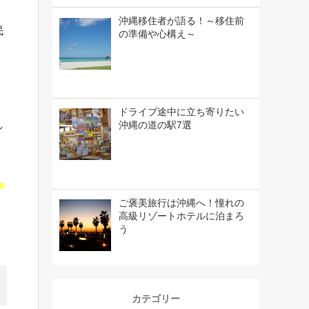
沖縄移住者が語る！～移住前
民
の準備や心構え～
ドライブ途中に立ち寄りたい
し
沖縄の道の駅7選
！
ご褒美旅行は沖縄へ！憧れの
高級リゾートホテルに泊まろ
う
カテゴリー