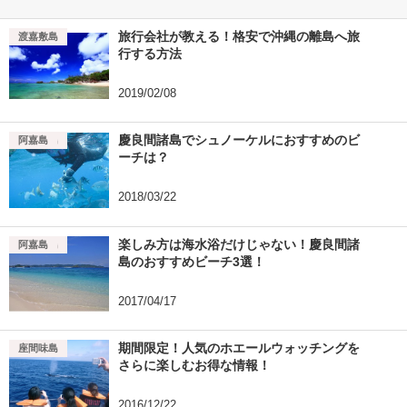
旅行会社が教える！格安で沖縄の離島へ旅
座間味島
渡嘉敷島
行する方法
2019/02/08
慶良間諸島でシュノーケルにおすすめのビ
座間味島
渡嘉敷島
阿嘉島
ーチは？
2018/03/22
楽しみ方は海水浴だけじゃない！慶良間諸
座間味島
渡嘉敷島
阿嘉島
島のおすすめビーチ3選！
2017/04/17
期間限定！人気のホエールウォッチングを
座間味島
さらに楽しむお得な情報！
2016/12/22