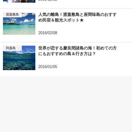
人気の離島！渡嘉敷島と座間味島のおすす
座間味島
渡嘉敷島
め民宿＆観光スポット★
2016/02/08
世界が恋する慶良間諸島の海！初めての方
座間味島
渡嘉敷島
阿嘉島
にもおすすめの島＆行き方は？
2016/01/05