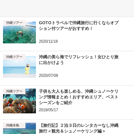
GOTOトラベルで沖縄旅行に行くならオプ
沖縄ツアー
ション付ツアーがおすすめ！
2020/11/18
沖縄の美ら海でリフレッシュ！女ひとり旅
沖縄ツアー
に出かけよう
2020/07/08
子供も大人も楽しめる、沖縄シュノーケリ
沖縄ツアー
ング情報まとめ！おすすめエリア、ベスト
シーズンをご紹介
2019/05/17
【旅行記】２泊３日のレンタカーなし沖縄
沖縄ツアー
沖縄本島
旅行＜観光＆シュノーケリング編＞