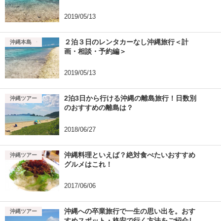
2019/05/13
２泊３日のレンタカーなし沖縄旅行＜計
沖縄ツアー
沖縄本島
画・相談・予約編＞
2019/05/13
2泊3日から行ける沖縄の離島旅行！日数別
沖縄ツアー
のおすすめの離島は？
2018/06/27
沖縄料理といえば？絶対食べたいおすすめ
沖縄ツアー
グルメはこれ！
2017/06/06
沖縄への卒業旅行で一生の思い出を。おす
沖縄ツアー
すめスポット・格安で行く方法をご紹介し