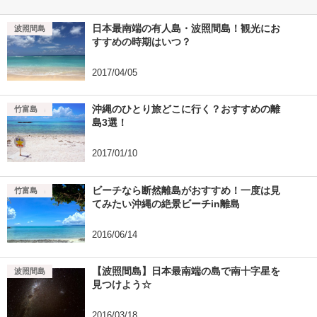
日本最南端の有人島・波照間島！観光にお
波照間島
すすめの時期はいつ？
2017/04/05
沖縄のひとり旅どこに行く？おすすめの離
小浜島
波照間島
竹富島
島3選！
2017/01/10
ビーチなら断然離島がおすすめ！一度は見
奄美
波照間島
竹富島
てみたい沖縄の絶景ビーチin離島
2016/06/14
【波照間島】日本最南端の島で南十字星を
波照間島
見つけよう☆
2016/03/18