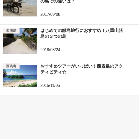
の島での違いは？
2017/09/08
はじめての離島旅行におすすめ！八重山諸
小浜島
竹富島
西表島
島の３つの島
2016/03/24
おすすめツアーがいっぱい！西表島のアク
西表島
ティビティ☆
2015/11/05