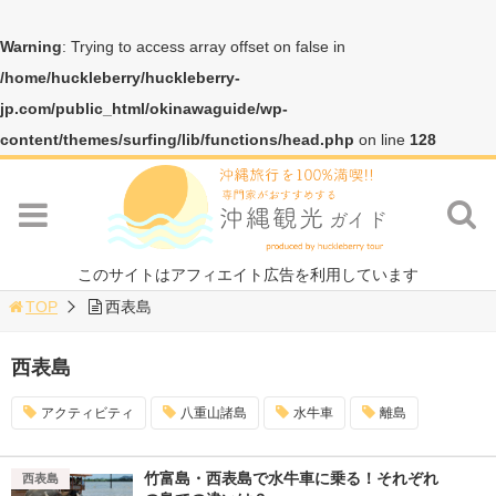
Warning
: Trying to access array offset on false in
/home/huckleberry/huckleberry-
jp.com/public_html/okinawaguide/wp-
content/themes/surfing/lib/functions/head.php
on line
128
このサイトはアフィエイト広告を利用しています
TOP
西表島
西表島
アクティビティ
八重山諸島
水牛車
離島
竹富島・西表島で水牛車に乗る！それぞれ
竹富島
西表島