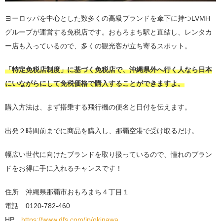
ヨーロッパを中心とした数多くの高級ブランドを傘下に持つLVMH
グループが運営する免税店です。おもろまち駅と直結し、レンタカ
ー店も入っているので、多くの観光客が立ち寄るスポット。
「特定免税店制度」に基づく免税店で、沖縄県外へ行く人なら日本
にいながらにして免税価格で購入することができますよ。
購入方法は、まず搭乗する飛行機の便名と日付を伝えます。
出発２時間前までに商品を購入し、那覇空港で受け取るだけ。
幅広い世代に向けたブランドを取り扱っているので、憧れのブラン
ドをお得に手に入れるチャンスです！
住所 沖縄県那覇市おもろまち４丁目１
電話 0120-782-460
HP
https://www.dfs.com/jp/okinawa