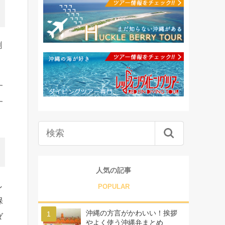
割
す
す
人気の記事
し
POPULAR
保
沖縄の方言がかわいい！挨拶
ダ
やよく使う沖縄弁まとめ