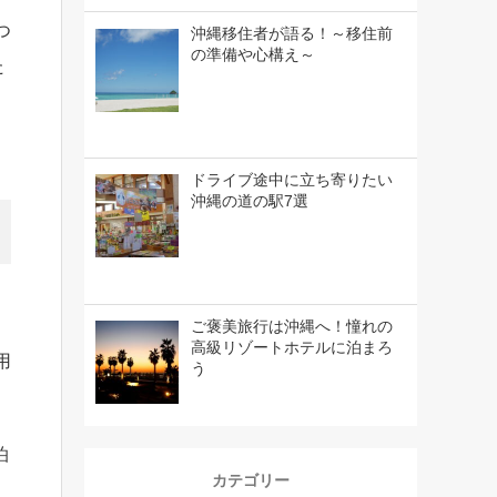
つ
沖縄移住者が語る！～移住前
の準備や心構え～
た
ドライブ途中に立ち寄りたい
沖縄の道の駅7選
ご褒美旅行は沖縄へ！憧れの
高級リゾートホテルに泊まろ
用
う
泊
カテゴリー