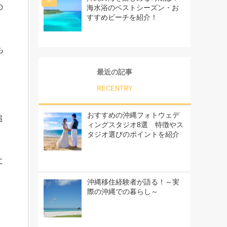
の
海水浴のベストシーズン・お
すすめビーチを紹介！
も
最近の記事
RECENTRY
おすすめの沖縄フォトウェデ
追
ィングスタジオ8選 特徴やス
タジオ選びのポイントを紹介
に
沖縄移住経験者が語る！～実
際の沖縄での暮らし～