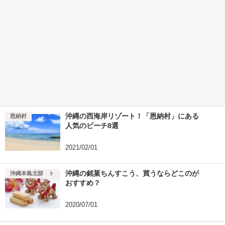
沖縄の西海岸リゾート！「恩納村」にある
恩納村
人気のビーチ8選
2021/02/01
沖縄の銘菓ちんすこう、買うならどこのが
沖縄旅行のヒント
沖縄本島北部
おすすめ？
2020/07/01