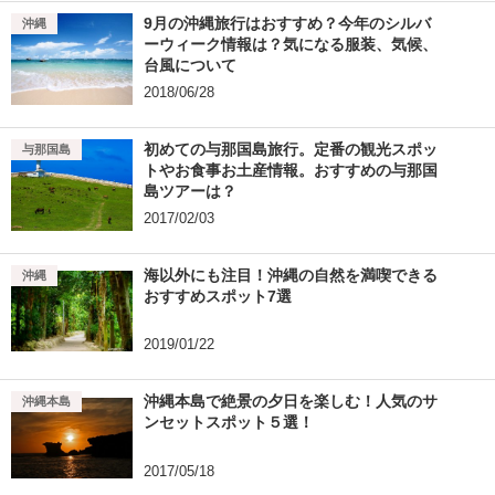
9月の沖縄旅行はおすすめ？今年のシルバ
沖縄
ーウィーク情報は？気になる服装、気候、
台風について
2018/06/28
初めての与那国島旅行。定番の観光スポッ
与那国島
トやお食事お土産情報。おすすめの与那国
島ツアーは？
2017/02/03
海以外にも注目！沖縄の自然を満喫できる
沖縄
おすすめスポット7選
2019/01/22
沖縄本島で絶景の夕日を楽しむ！人気のサ
沖縄本島
ンセットスポット５選！
2017/05/18