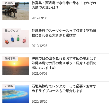
竹富島・西表島で水牛車に乗る！それぞれ
竹富島
西表島
の島での違いは？
2017/09/08
沖縄旅行でスーツケースって必要？宿泊日
旅のグッズ
数に合わせた大きさと選び方
2019/12/25
沖縄で日の出を見れるおすすめの場所は？
沖縄本島
沖縄本島での日の出スポット紹介！初日の
出にもおすすめ
2021/04/05
石垣島旅行でレンタカーって必要？おすす
石垣島
めドライブコースもご紹介します
2020/10/20