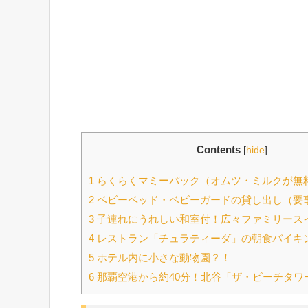
Contents
[
hide
]
1
らくらくマミーパック（オムツ・ミルクが無
2
ベビーベッド・ベビーガードの貸し出し（要
3
子連れにうれしい和室付！広々ファミリース
4
レストラン「チュラティーダ」の朝食バイキ
5
ホテル内に小さな動物園？！
6
那覇空港から約40分！北谷「ザ・ビーチタワ