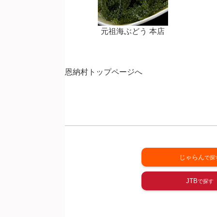
元祖海ぶどう 本店
恩納村トップページへ
じゃらん
JTB