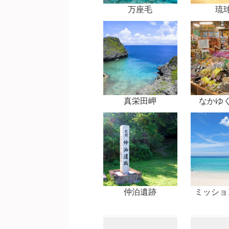
万座毛
琉
真栄田岬
なかゆ
仲泊遺跡
ミッショ