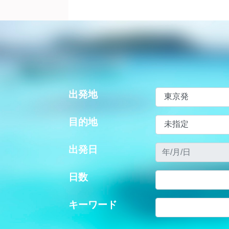
出発地
目的地
出発日
日数
キーワード