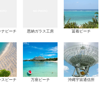
ーナビーチ
恩納ガラス工房
冨着ビーチ
ンスビーチ
万座ビーチ
沖縄宇宙通信所