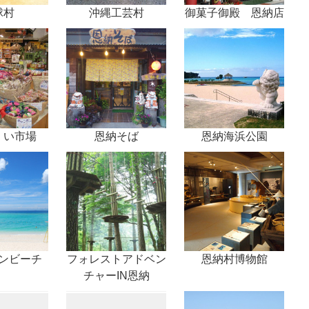
球村
沖縄工芸村
御菓子御殿 恩納店
くい市場
恩納そば
恩納海浜公園
ンビーチ
フォレストアドベン
恩納村博物館
チャーIN恩納