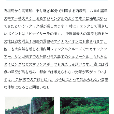
石垣島から高速船に乗り継ぎ40分で到着する西表島。八重山諸島
の中で一番大きく、まるでジャングルのようで本当に秘境にやっ
てきたというワクワク感が楽しめます！ 特にチェックして頂きた
いポイントは「ピナイサーラの滝」。 沖縄県最大の落差を誇るそ
の滝は迫力満点！周囲の景観やマイナスイオンにも癒されます。
他にも大自然を感じる浦内川ジャングルクルーズでのカヤックツ
アー、サンゴ礁でできた島バラス島でのシュノーケル、もちろん
ダイビングなどのマリンスポーツもお楽しみ頂けます。 夜には満
点の星空が島を包み、都会では考えられない光景が広がっていま
すよ。 ご家族でのご旅行にも、お子様にとって忘れられない貴重
な体験になること間違いなし！