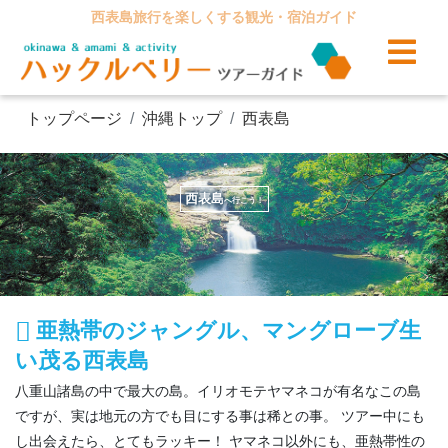
西表島旅行を楽しくする観光・宿泊ガイド
トップページ
沖縄トップ
西表島
西表島
へ行こう！
亜熱帯のジャングル、マングローブ生
い茂る西表島
八重山諸島の中で最大の島。イリオモテヤマネコが有名なこの島
ですが、実は地元の方でも目にする事は稀との事。 ツアー中にも
し出会えたら、とてもラッキー！ ヤマネコ以外にも、亜熱帯性の