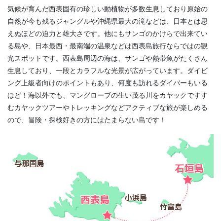
気候が育んだ西表固有の珍しい動植物が多数生息しており原始の
自然が今も残るジャングルや沖縄県最大の滝などは、日本とは思
えぬほどの迫力と雄大さです。他にもサンゴのかけらで出来てい
る島や、日本最西・最南端の温泉などは西表島旅行ならではの観
光スポットです。西表島周辺の海は、サンゴや熱帯魚がたくさん
生息しており、一段とカラフルな光景が広がっています。ダイビ
ング上級者向けのポイントもあり、何度も訪れるダイバーもいる
ほど！海以外でも、マングローブの生い茂る川をカヤックですす
むカヤックツアーやトレッキングなどアクティブな旅が楽しめる
ので、冒険・探検好きの方にはたまらない島です！