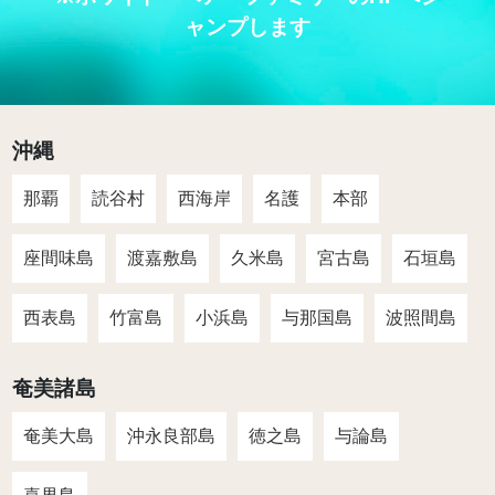
ャンプします
沖縄
那覇
読谷村
西海岸
名護
本部
座間味島
渡嘉敷島
久米島
宮古島
石垣島
西表島
竹富島
小浜島
与那国島
波照間島
奄美諸島
奄美大島
沖永良部島
徳之島
与論島