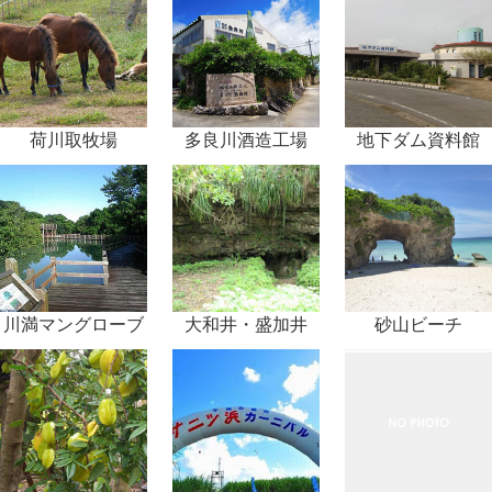
荷川取牧場
多良川酒造工場
地下ダム資料館
川満マングローブ
大和井・盛加井
砂山ビーチ