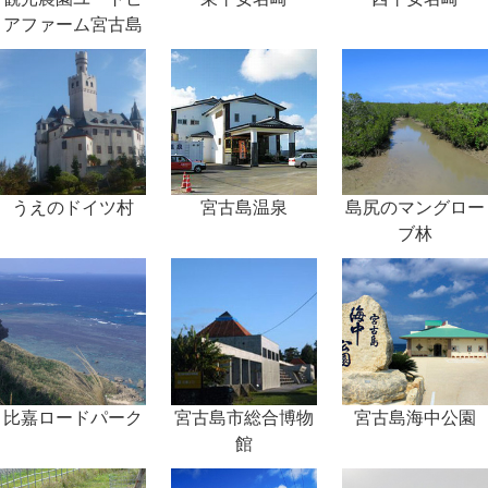
アファーム宮古島
うえのドイツ村
宮古島温泉
島尻のマングロー
ブ林
比嘉ロードパーク
宮古島市総合博物
宮古島海中公園
館