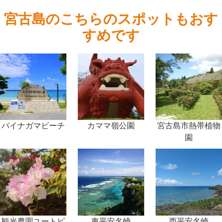
宮古島のこちらのスポットもおす
すめです
パイナガマビーチ
カママ嶺公園
宮古島市熱帯植物
園
観光農園ユートピ
東平安名崎
西平安名崎