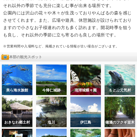
それ以外の季節でも充分に楽しむ事が出来る場所です。
公園内には沢山の花々や木々が生茂っておりやんばるの森を感じ
させてくれます。また、広場や遊具、休憩施設が設けられており
ますので小さなお子様連れの方も多く訪れます。開花時季を狙う
も良し、それ以外の季節に立ち寄るのも良しの場所です。
※営業時間や入場料など、掲載されている情報が古い場合がございます。
本部の観光スポット
美ら海水族館
今帰仁城跡
琉球城蝶々園
もとぶ元気村
おきなわ郷土村
塩川
伊江島
備瀬のフクギ並木