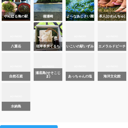
やんばる海の駅
備瀬崎
よへなあじさい園
革人(かわんちゅ)
八重岳
琉球香房くるち
いこいの駅いずみ
エメラルドビーチ
瀬底島(せそこじ
自然石庭
ま)
あっちゃんの塩
海洋文化館
水納島