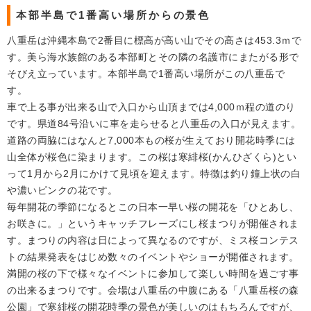
本部半島で1番高い場所からの景色
八重岳は沖縄本島で2番目に標高が高い山でその高さは453.3ｍで
す。美ら海水族館のある本部町とその隣の名護市にまたがる形で
そびえ立っています。本部半島で1番高い場所がこの八重岳で
す。
車で上る事が出来る山で入口から山頂までは4,000ｍ程の道のり
です。県道84号沿いに車を走らせると八重岳の入口が見えます。
道路の両脇にはなんと7,000本もの桜が生えており開花時季には
山全体が桜色に染まります。この桜は寒緋桜(かんひざくら)とい
って1月から2月にかけて見頃を迎えます。特徴は釣り鐘上状の白
や濃いピンクの花です。
毎年開花の季節になるとこの日本一早い桜の開花を「ひとあし、
お咲きに。」というキャッチフレーズにし桜まつりが開催されま
す。まつりの内容は日によって異なるのですが、ミス桜コンテス
トの結果発表をはじめ数々のイベントやショーが開催されます。
満開の桜の下で様々なイベントに参加して楽しい時間を過ごす事
の出来るまつりです。会場は八重岳の中腹にある「八重岳桜の森
公園」で寒緋桜の開花時季の景色が美しいのはもちろんですが、