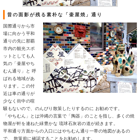
昔の面影が残る素朴な「壷屋焼」通り
国際通りから市
場に向かう平和
通りの先に那覇
市内の観光スポ
ットとしても人
気の「壷屋やち
むん通り」と 呼
ばれる地域があ
ります。この付
近は車の通りが
少なく街中の喧
騒もないので、のんびり散策したりするのに お勧めです。
「やちむん」とは沖縄の言葉で「陶器」のことを指し、多くの焼
物屋が軒を連ねた緑豊かな 琉球石灰岩の道が続きます。
平和通り方面からの入口にはやちむん通り一帯の地図があるの
で、 散策前に確認することをお勧めします。