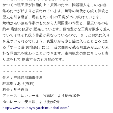
かつての琉王府が技術向上・振興のために陶器職人をこの地域に
集めたのが始まりと言われています。琉球の時代から続く伝統と
歴史を引き継ぎ、現在も約20軒の工房が 作り続けています。
焼物は若い無名作家のものから人間国宝の作品と、幅広いものを
約40店舗のお店が 販売しています。個性豊かな工房が数多く並ん
でいてそれぞれ扱う作品が異なっているので、 きっとお気に入り
を見つけられるでしょう。表通りから少し脇に入ったところにあ
る「すーじ道(路地裏)」には、 昔の面影が残る町並みが広がり素
朴な雰囲気を味わうことができます。市内観光の際にちょっと寄
り道をして 探索するのもお勧めです。
－－－－－－－－－－－－－－－－－－－－－－－－－－－－－
－－－－－－－－－－－
住所：沖縄県那覇市壷屋
駐車場：あり(有料)
料金：見学自由
アクセス：ゆいレール「牧志駅」より徒歩10分
ゆいレール「安里駅」より徒歩7分
http://www.tsuboya-yachimundori.com/