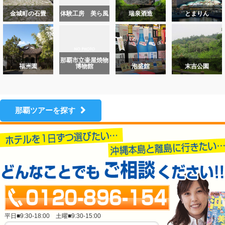
金城町の石畳
体験工房 美ら風
瑞泉酒造
とまりん
那覇市立壷屋焼物
福洲園
博物館
泡盛館
末吉公園
那覇ツアーを探す
平日■9:30-18:00 土曜■9:30-15:00