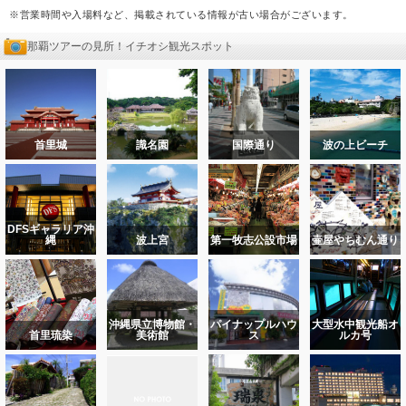
※営業時間や入場料など、掲載されている情報が古い場合がございます。
那覇ツアーの見所！イチオシ観光スポット
首里城
識名園
国際通り
波の上ビーチ
DFSギャラリア沖
縄
波上宮
第一牧志公設市場
壷屋やちむん通り
沖縄県立博物館・
パイナップルハウ
大型水中観光船オ
首里琉染
美術館
ス
ルカ号